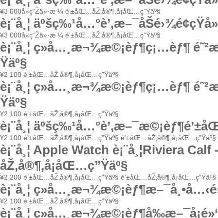
¥
3 000
å«ç¨Žä»·æ ¼
é’±åŒ…åŽ‚å®¶,å¡åŒ…ç”Ÿäº§
è¡¨å¸¦ äºšç‰¹å…°è’‚æ–¯åŠé›¾é¢çŸ
¥
3 000
å«ç¨Žä»·æ ¼
é’±åŒ…åŽ‚å®¶,å¡åŒ…ç”Ÿäº§
è¡¨å¸¦ ç»å…¸æ¬¾æ©¡èƒ¶ç¡…èƒ¶ é˜²
Ÿäº§
¥
2 100
é’±åŒ…åŽ‚å®¶,å¡åŒ…ç”Ÿäº§
è¡¨å¸¦ ç»å…¸æ¬¾æ©¡èƒ¶ç¡…èƒ¶ é˜²
Ÿäº§
¥
2 100
é’±åŒ…åŽ‚å®¶,å¡åŒ…ç”Ÿäº§
è¡¨å¸¦ äºšç‰¹å…°è’‚æ–¯æ©¡èƒ¶é’±å
¥
2 100
é’±åŒ…åŽ‚å®¶,å¡åŒ…ç”Ÿäº§
é’±åŒ…åŽ‚å®¶,å¡åŒ…ç”Ÿäº§
è¡¨å¸¦ Apple Watch è¡¨å¸¦Riviera C
åŽ‚å®¶,å¡åŒ…ç”Ÿäº§
¥
2 200
é’±åŒ…åŽ‚å®¶,å¡åŒ…ç”Ÿäº§
é’±åŒ…åŽ‚å®¶,å¡åŒ…ç”Ÿäº§
è¡¨å¸¦ ç»å…¸æ¬¾æ©¡èƒ¶æ–¯å¸•å…‹
¥
2 100
é’±åŒ…åŽ‚å®¶,å¡åŒ…ç”Ÿäº§
è¡¨å¸¦ ç»å…¸æ¬¾æ©¡èƒ¶å‰æ–¯å¡