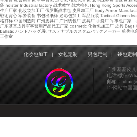
军用背包,警用背包
军事背包
运动包
模块化背包
战争战略包
快速包
箱包
袋
holster Industrial factory
战术教学
战术枪包 Hong Kong
Sports Acce
生产厂家
化妆袋加工厂
俄罗斯战术包
皮具加工厂
Body Armor Manufact
戰術背心
军警装备
书包出纸样
迷彩包加工
军品服装
Tactical-Gloves
lea
格打样
中国制造商
广州皮具厂
广州钱包厂
皮具厂
手袋厂
军事包厂家
广东基基皮具军事警用产品代工厂家
cosmetic 化妆包加工厂
皮具
Bags
ballistic
ハンドバッグ,鞄
サステナブルカスタムバッグメーカー
单兵电
工作室
化妆包加工
|
女包定制
|
男包定制
|
钱包定制
广州基基皮具
电话/微信/What
邮箱：admin@ggp
De网站中国国家