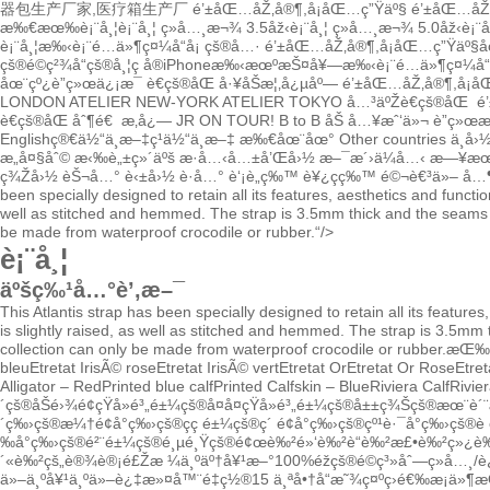
器包生产厂家,医疗箱生产厂
é’±åŒ…åŽ‚å®¶,å¡åŒ…ç”Ÿäº§
é’±åŒ…åŽ‚
æ‰€æœ‰è¡¨å¸¦
è¡¨å¸¦ ç»å…¸æ¬¾ 3.5åž‹
è¡¨å¸¦ ç»å…¸æ¬¾ 5.0åž‹
è¡¨
è¡¨å¸¦
æ‰‹è¡¨é…ä»¶
ç¤¼å“å¡
çš®å…·
é’±åŒ…åŽ‚å®¶,å¡åŒ…ç”Ÿäº§
å
çš®é©ç²¾å“
çš®å¸¦
ç å®
iPhoneæ‰‹æœºæŠ¤å¥—
æ‰‹è¡¨é…ä»¶
ç¤¼å“
åœ¨çº¿è”ç»œä¿¡æ¯
è€çš®åŒ å·¥åŠæ¦‚å¿µåº—
é’±åŒ…åŽ‚å®¶,å¡å
LONDON
ATELIER NEW-YORK
ATELIER TOKYO
å…³äºŽè€çš®åŒ
é
è€çš®åŒ åˆ¶é€
æ‚å¿—
JR ON TOUR!
B to B
åŠ å…¥æˆ‘ä»¬
è”ç»œæ
English
ç®€ä½“ä¸­æ–‡
ç¹ä½“ä¸­æ–‡
æ‰€åœ¨åœ°
Other countries ä¸­å
æ„å¤§åˆ© æ‹‰è„±ç»´äºš æ·å…‹å…±å’Œå›½ æ–¯æ´›ä¼å…‹ æ—¥æœ
ç¾Žå›½ èŠ¬å…° è‹±å›½ è·å…° è‘¡è„ç‰™ è¥¿ç­ç‰™ é©¬è€³ä»– 
been specially designed to retain all its features, aesthetics and functi
well as stitched and hemmed.
The strap is 3.5mm thick and the seams
be made from waterproof crocodile or rubber.
“/>
è¡¨å¸¦
äºšç‰¹å…°è’‚æ–¯
This Atlantis strap has been specially designed to retain all its feature
is slightly raised, as well as stitched and hemmed.
The strap is 3.5mm 
collection can only be made from waterproof crocodile or rubber.
æŒ‰å
bleu
Etretat IrisÃ© rose
Etretat IrisÃ© vert
Etretat Or
Etretat Or Rose
Etre
Alligator – Red
Printed blue calf
Printed Calfskin – Blue
Riviera Calf
Rivie
´çš®
åŠé›¾é¢çŸ­å»é³„é±¼çš®
å¤å¤çŸ­å»é³„é±¼çš®
å±±ç¾Šçš®
æœ¨è´¨
´ç‰›çš®
æ¼†é¢å°ç‰›çš®
çç é±¼çš®
ç´ é¢å°ç‰›çš®
çº¹è·¯å°ç‰›çš®
è 
‰å°ç‰›çš®
é²¨é±¼çš®
é¸µé¸Ÿçš®
é¢œè‰²
é»‘è‰²
è“è‰²
æ£•è‰²
ç»¿è
´«è‰²çš„
è®¾è®¡é£Žæ ¼
ä¸ºäº†å¥¹
æ–°
100%éžçš®é©ç³»åˆ—
ç»å…¸/
ä»–
ä¸ºå¥¹
ä¸ºä»–
è¿‡æ»¤å™¨é‡ç½®
15
ä¸ªå•†å“
æ˜¾ç¤ºç­›é€‰æ¡ä»¶
æ