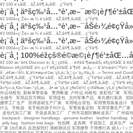
¥
2 100
é’±åŒ…åŽ‚å®¶,å¡åŒ…ç”Ÿäº§
è¡¨å¸¦ äºšç‰¹å…°è’‚æ–¯æ©¡èƒ¶é’±å
¥
2 100
å«ç¨Žä»·æ ¼
é’±åŒ…åŽ‚å®¶,å¡åŒ…ç”Ÿäº§
è¡¨å¸¦ äºšç‰¹å…°è’‚æ–¯åŠé›¾é¢çŸ
¥
3 000
å«ç¨Žä»·æ ¼
é’±åŒ…åŽ‚å®¶,å¡åŒ…ç”Ÿäº§
è¡¨å¸¦ äºšç‰¹å…°è’‚æ–¯åŠé›¾é¢çŸ
¥
3 000
å«ç¨Žä»·æ ¼
é’±åŒ…åŽ‚å®¶,å¡åŒ…ç”Ÿäº§
è¡¨å¸¦ 100%éžçš®é©æ©¡èƒ¶é’±åŒ…
¥
2 100
æ›´å¤š
Discover
è¡¨å¸¦
çš®å…·
è®¢åˆ¶æœåŠ¡
è€çš®åŒ å·¥å
Maison
è€çš®åŒ ä¼ ç»Ÿ
è€çš®åŒ åˆ¶é€
æ‚å¿—
åˆä½œä¼™ä¼´
è
å¯„é€æ–¹å¼
å¦‚ä½•æµ‹é‡æ‚¨çš„è¡¨å¸¦
ç»´ä¿®ä¿å…»
Terms and Condi
åŽ‚å®¶,å¡åŒ…ç”Ÿäº§
é’±åŒ…åŽ‚å®¶,å¡åŒ…ç”Ÿäº§
é’±åŒ…åŽ‚å®¶,å
Ÿäº§
é’±åŒ…åŽ‚å®¶,å¡åŒ…ç”Ÿäº§
é’±åŒ…åŽ‚å®¶,å¡åŒ…ç”Ÿäº§
è€
å»ºç«‹ä¸€ä»½æ–°çš„æ¸…å•
æˆ‘çš„è´­ç‰©è½¦
ç›®å‰æ‚¨çš„è´­ç‰©è½
外运动枪包
新标单警装备
警用帐篷
户外运,动枪包
迷彩包厂家
军用
仓储号
军用品官方网站
军用提包
北约军事产品
单兵携行装具
部
腰带工厂生产
防弹器材生产厂家
军用电台背包
军用警用装备设计
什么
手枪袋
装手枪的袋子叫什么
军警装备定制
军用背囊生产厂家
皮包代加工厂家
手袋皮具加工厂
广州市花都区狮岭皮具厂
广州箱
backpack
designer handbags
genuine leather
leather handbag
l
jelly bag
fashion tote bags
包包网
皮具网
手袋加工
皮具生产
t
厂家
18式单兵
反恐探照灯
酒精测试仪
军用腰带
子弹携行具
婦人バッグ