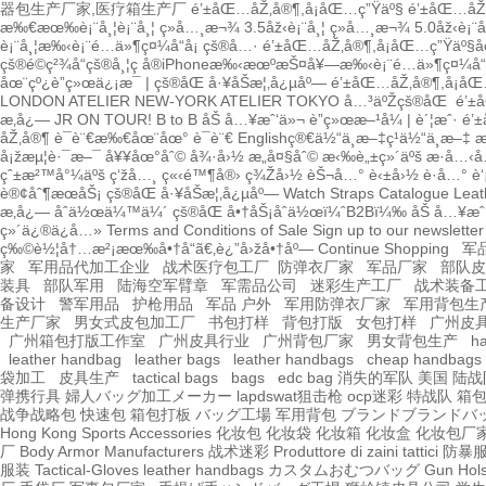
器包生产厂家,医疗箱生产厂
é’±åŒ…åŽ‚å®¶,å¡åŒ…ç”Ÿäº§
é’±åŒ…åŽ‚
æ‰€æœ‰è¡¨å¸¦
è¡¨å¸¦ ç»å…¸æ¬¾ 3.5åž‹
è¡¨å¸¦ ç»å…¸æ¬¾ 5.0åž‹
è¡¨
è¡¨å¸¦
æ‰‹è¡¨é…ä»¶
ç¤¼å“å¡
çš®å…·
é’±åŒ…åŽ‚å®¶,å¡åŒ…ç”Ÿäº§
å
çš®é©ç²¾å“
çš®å¸¦
ç å®
iPhoneæ‰‹æœºæŠ¤å¥—
æ‰‹è¡¨é…ä»¶
ç¤¼å“
åœ¨çº¿è”ç»œä¿¡æ¯
|
çš®åŒ å·¥åŠæ¦‚å¿µåº—
é’±åŒ…åŽ‚å®¶,å¡åŒ
LONDON
ATELIER NEW-YORK
ATELIER TOKYO
å…³äºŽçš®åŒ
é’±
æ‚å¿—
JR ON TOUR!
B to B
åŠ å…¥æˆ‘ä»¬
è”ç»œæ–¹å¼
|
è´¦æˆ·
é’
åŽ‚å®¶
è¯­è¨€æ‰€åœ¨åœ°
è¯­è¨€
English
ç®€ä½“ä¸­æ–‡
ç¹ä½“ä¸­æ–‡
æ
å¡žæµ¦è·¯æ–¯ å¥¥åœ°åˆ© å¾·å›½ æ„å¤§åˆ© æ‹‰è„±ç»´äºš æ·å
çˆ±æ²™å°¼äºš ç‘žå…¸ ç«‹é™¶å®› ç¾Žå›½ èŠ¬å…° è‹±å›½ è·å…° è
è®¢åˆ¶æœåŠ¡
çš®åŒ å·¥åŠæ¦‚å¿µåº—
Watch Straps Catalogue
Leat
æ‚å¿—
åˆä½œä¼™ä¼´
çš®åŒ å•†åŠ¡åˆä½œï¼ˆB2Bï¼‰
åŠ å…¥æˆ
ç»´ä¿®ä¿å…»
Terms and Conditions of Sale
Sign up to our newslette
ç‰©è½¦å†…æ²¡æœ‰å•†å“ã€‚
è¿”å›žå•†åº—
Continue Shopping
军
家
军用品代加工企业
战术医疗包工厂
防弹衣厂家
军品厂家
部队皮
装具
部队军用
陆海空军臂章
军需品公司
迷彩生产工厂
战术装备
备设计
警军用品
护枪用品
军品 户外
军用防弹衣厂家
军用背包生
生产厂家
男女式皮包加工厂
书包打样
背包打版
女包打样
广州皮
广州箱包打版工作室
广州皮具行业
广州背包厂家
男女背包生产
h
leather handbag
leather bags
leather handbags
cheap handbags
袋加工
皮具生产
tactical bags
bags
edc bag
消失的军队
美国 陆战
弹携行具
婦人バッグ加工メーカー
lapdswat狙击枪
ocp迷彩
特战队
箱
战争战略包
快速包
箱包打板
バッグ工場
军用背包
ブランドブランドバ
Hong Kong
Sports Accessories
化妆包
化妆袋
化妆箱
化妆盒
化妆包厂
厂
Body Armor Manufacturers
战术迷彩
Produttore di zaini tattici
防暴
服装
Tactical-Gloves
leather
handbags
カスタムおむつバッグ
Gun Hols