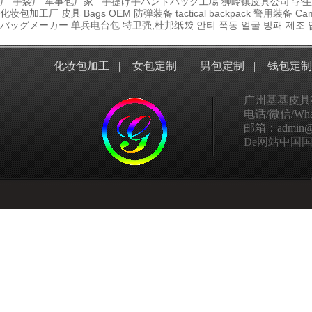
厂
手袋厂
军事包厂家
手提げ手ハンドバッグ工場
狮岭镇皮具公司
学生
化妆包加工厂
皮具
Bags OEM
防弹装备
tactical
backpack
警用装备
Cam
バッグメーカー
单兵电台包
特卫强,杜邦纸袋
안티 폭동 얼굴 방패 제조 
化妆包加工
|
女包定制
|
男包定制
|
钱包定制
广州基基皮具
电话/微信/What
邮箱：admin@ggp
De网站中国国家