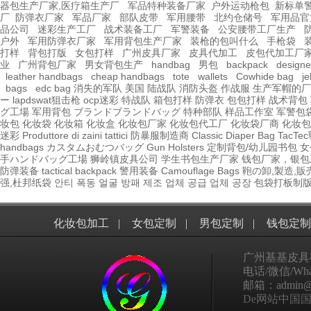
器包生产厂家,医疗箱生产厂
军品特种装备厂家
户外运动枪包
新标单
厂
防弹衣厂家
军品厂家
部队皮带
军用腰带
北约仓储号
军用品官
品公司
迷彩生产工厂
战术装备工厂
军警装备
公安腰带工厂生产
户外
军用防弹衣厂家
军用背包生产厂家
装枪的包叫什么
手枪袋
打样
背包打版
女包打样
广州皮具厂家
皮具代加工
皮包代加工厂
业
广州背包厂家
男女背包生产
handbag
男包
backpack
design
leather handbags
cheap handbags
tote
wallets
Cowhide bag
je
bags
edc bag
消失的军队
美国 陆战队
消防头盔
作战服
生产军帽的厂
ー
lapdswat狙击枪
ocp迷彩
特战队
箱包打样
防弹衣
包包打样
战术背包
グ工場
军用背包
ブランドブランドバッグ
特种部队
样品工作室
军警包
妆包
化妆袋
化妆箱
化妆盒
化妆包厂家
化妆包代工厂
化妆袋厂商
化妆包
迷彩
Produttore di zaini tattici
防暴服制造商
Classic Diaper Bag
TacT
handbags
カスタムおむつバッグ
Gun Holsters
定制背包/幼儿园书包
女
手ハンドバッグ工場
狮岭镇皮具公司
学生书包生产厂家
钱包厂家，银包
防弹装备
tactical
backpack
警用装备
Camouflage Bags
鞄の卸,製造,販
强,杜邦纸袋
안티 폭동 얼굴 방패 제조 업체 공급 업체 공장
包袋打板制
化妆包加工
|
女包定制
|
男包定制
|
钱包定制
广州基基皮具
电话/微信/What
邮箱：admin@ggp
De网站中国国家