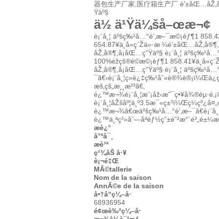
器包生产厂家,医疗箱生产厂
é’±åŒ…åŽ‚å
Ÿäº§
ä½ ä¹Ÿä¼šå–œæ¬¢
è¡¨å¸¦ äºšç‰¹å…°è’‚æ–¯æ©¡èƒ¶
1 858.4
654.87
¥
ä¸å«ç¨Žä»·æ ¼
é’±åŒ…åŽ‚å®¶,
åŽ‚å®¶,å¡åŒ…ç”Ÿäº§
è¡¨å¸¦ äºšç‰¹å…°
100%éžçš®é©æ©¡èƒ¶
1 858.41
¥
ä¸å«ç
åŽ‚å®¶,å¡åŒ…ç”Ÿäº§
è¡¨å¸¦ äºšç‰¹å…
¯ã€‹è¡¨å¸¦ç»è¿‡ç‰¹åˆ«è®¾è®¡ï¼Œä
æš‚çš„æ¸¸æ³³ã€‚
è¿™æ¬¾è¡¨å¸¦æ¨¡åž‹æ˜¯ç•¥å¾®èµ·è‚
è¡¨å¸¦åŽšåº¦ä¸º3.5æ¯«ç±³ï¼Œç¼çº¿å¤„
è¿™æ¬¾â€œäºšç‰¹å…°è’‚æ–¯â€è¡¨å¸¦é
è¿™ä¸ªç³»åˆ—åªèƒ½ç”±é˜²æ°´é³„é±¼æ
æè¿°
å°ºå¯¸
æè³ª
ç²¾åŠ å·¥
è¡¬é‡Œ
MÃ©tallerie
Nom de la saison
AnnÃ©e de la saison
å•†å“ç¼–å·
68936954
é¢œè‰²ç¼–å·