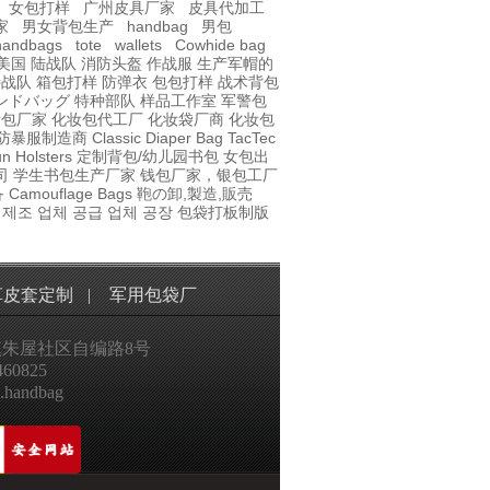
女包打样
广州皮具厂家
皮具代加工
家
男女背包生产
handbag
男包
handbags
tote
wallets
Cowhide bag
美国 陆战队
消防头盔
作战服
生产军帽的
特战队
箱包打样
防弹衣
包包打样
战术背包
ンドバッグ
特种部队
样品工作室
军警包
妆包厂家
化妆包代工厂
化妆袋厂商
化妆包
防暴服制造商
Classic Diaper Bag
TacTec
n Holsters
定制背包/幼儿园书包
女包出
司
学生书包生产厂家
钱包厂家，银包工厂
备
Camouflage Bags
鞄の卸,製造,販売
 제조 업체 공급 업체 공장
包袋打板制版
革皮套定制
|
军用包袋厂
朱屋社区自编路8号
60825
.handbag