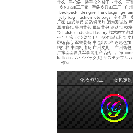
什么
手枪袋
装手枪的袋子叫什么
军
皮包代加工厂家
手袋皮具加工厂
广州
backpack
designer handbags
genuin
jelly bag
fashion tote bags
包包网
厂家
18式单兵
反恐探照灯
酒精测试仪
军
军用背包,警用背包
军事背包
运动包
模块
袋
holster Industrial factory
战术教学
战术
生产厂家
化妆袋加工厂
俄罗斯战术包
皮
戰術背心
军警装备
书包出纸样
迷彩包加
格打样
中国制造商
广州皮具厂
广州钱包
广东基基皮具军事警用产品代工厂家
co
ballistic
ハンドバッグ,鞄
サステナブルカ
工作室
化妆包加工
|
女包定制