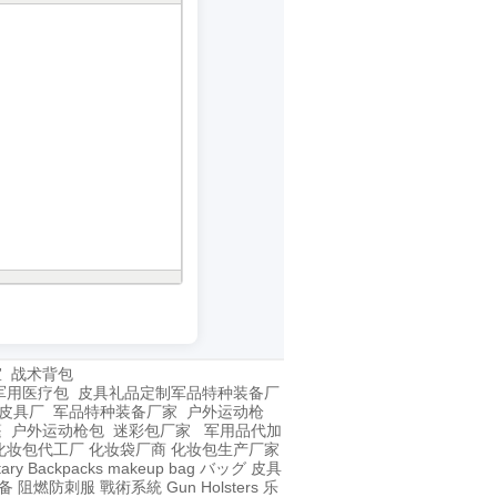
室
战术背包
军用医疗包
皮具礼品定制
军品特种装备厂
皮具厂
军品特种装备厂家
户外运动枪
篷
户外运动枪包
迷彩包厂家
军用品代加
化妆包代工厂
化妆袋厂商
化妆包生产厂家
itary Backpacks
makeup bag
バッグ
皮具
备
阻燃防刺服
戰術系統
Gun Holsters
乐