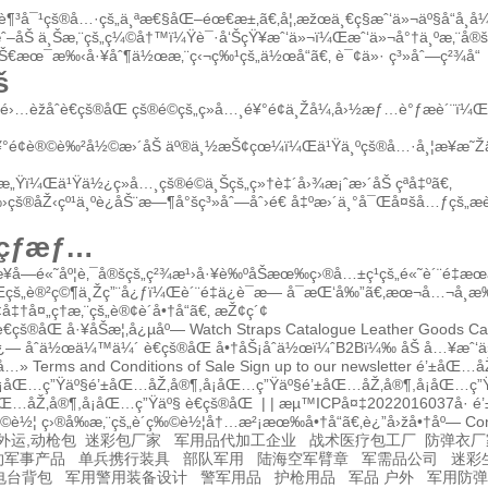
è¶³å¯¹çš®å…·çš„ä¸ªæ€§åŒ–éœ€æ±‚ã€‚å¦‚æžœä¸€ç§æˆ‘ä»¬äº§å“å
–åŠ ä¸Šæ‚¨çš„ç¼©å†™ï¼Ÿè¯·å‘ŠçŸ¥æˆ‘ä»¬ï¼Œæˆ‘ä»¬å°†ä¸ºæ‚¨å®š
ä¸šæŠ€æœ¯æ‰‹å·¥åˆ¶ä½œæ‚¨ç‹¬ç‰¹çš„ä½œå“ã€‚
è¯¢ä»·
ç³»åˆ—ç²¾å“
š
›…èžåˆè€çš®åŒ çš®é©çš„ç»å…¸é¥°é¢ä¸Žå¼‚å›½æƒ…è°ƒæè´¨ï
®é¥°é¢è®©è‰²å½©æ›´åŠ äº®ä¸½æŠ¢çœ¼ï¼Œä¹Ÿä¸ºçš®å…·å¸¦æ¥æ˜
„Ÿï¼Œä¹Ÿä½¿ç»å…¸çš®é©ä¸Šçš„ç»†è‡´å›¾æ¡ˆæ›´åŠ çªå‡ºã€‚
‰›çš®åŽ‹çº¹ä¸ºè¿åŠ¨æ—¶å°šç³»åˆ—åˆ›é€ å‡ºæ›´ä¸°å¯Œå¤šå…ƒçš„æ
„çƒ­æƒ…
¥å—é«˜åº¦è‚¯å®šçš„ç²¾æ¹›å·¥è‰ºåŠæœ‰ç›®å…±ç¹çš„é«˜è´¨é‡æœ
Œçš„è®²ç©¶ä¸Žç”¨å¿ƒï¼Œè´¨é‡ä¿è¯æ— å¯æŒ‘å‰”ã€‚æœ¬å…¬å¸æ
å¤„ç†æ‚¨çš„è®¢è´­å•†å“ã€‚
æŽ¢ç´¢
è€çš®åŒ å·¥åŠæ¦‚å¿µåº—
Watch Straps Catalogue
Leather Goods Ca
å¿—
åˆä½œä¼™ä¼´
è€çš®åŒ å•†åŠ¡åˆä½œï¼ˆB2Bï¼‰
åŠ å…¥æˆ‘ä
å…»
Terms and Conditions of Sale
Sign up to our newsletter
é’±åŒ…åŽ
¡åŒ…ç”Ÿäº§
é’±åŒ…åŽ‚å®¶,å¡åŒ…ç”Ÿäº§
é’±åŒ…åŽ‚å®¶,å¡åŒ…ç”
åŒ…åŽ‚å®¶,å¡åŒ…ç”Ÿäº§
è€çš®åŒ | |
æµ™ICPå¤‡2022016037å·
é
‰©è½¦
ç›®å‰æ‚¨çš„è´­ç‰©è½¦å†…æ²¡æœ‰å•†å“ã€‚
è¿”å›žå•†åº—
Co
外运,动枪包
迷彩包厂家
军用品代加工企业
战术医疗包工厂
防弹衣厂
约军事产品
单兵携行装具
部队军用
陆海空军臂章
军需品公司
迷彩
电台背包
军用警用装备设计
警军用品
护枪用品
军品 户外
军用防弹