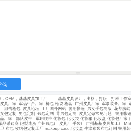
牌，OEM，基基皮具加工厂
基基皮具设计，出格，打版，打样工作
皮具厂家
军品生产厂家
枪包 枪袋 枪套
广州皮具厂家
军事装备厂家
工
狙击枪包
皮具论坛
工厂国外网站
警用帐篷
男女手包制版
花都狮岭
女包定制
男包定制
钱包定制
背男包定制
皮具定做常见问题
警用帐
品厂家
部队皮带
军用腰带
化妆包
化妆袋
化妆箱
化妆盒
化妆包厂家
军品采购商
鞄製造所
广州钱包厂
皮具厂
手袋厂
广州基基皮具加工厂
Mil
特卫
布包
收纳包定制工厂
makeup case,化妆盒
牛津布袋布包订制
警用装