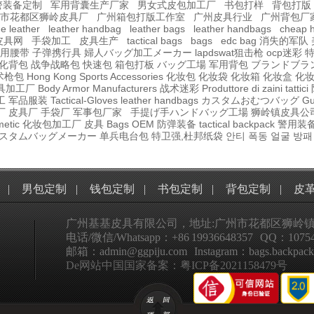
警装备定制
军用背囊生产厂家
男女式皮包加工厂
书包打样
背包打版
市花都区狮岭皮具厂
广州箱包打版工作室
广州皮具行业
广州背包厂
e leather
leather handbag
leather bags
leather handbags
cheap 
皮具网
手袋加工
皮具生产
tactical bags
bags
edc bag
消失的军队
用腰带
子弹携行具
婦人バッグ加工メーカー
lapdswat狙击枪
ocp迷彩
化背包
战争战略包
快速包
箱包打板
バッグ工場
军用背包
ブランドブラ
枪包 Hong Kong
Sports Accessories
化妆包
化妆袋
化妆箱
化妆盒
化
具加工厂
Body Armor Manufacturers
战术迷彩
Produttore di zaini tattici
工
军品服装
Tactical-Gloves
leather
handbags
カスタムおむつバッグ
Gu
厂
皮具厂
手袋厂
军事包厂家
手提げ手ハンドバッグ工場
狮岭镇皮具公
smetic 化妆包加工厂
皮具
Bags OEM
防弹装备
tactical
backpack
警用装
スタムバッグメーカー
单兵电台包
特卫强,杜邦纸袋
안티 폭동 얼굴 방패
|
男包定制
|
钱包定制
|
书包定制
|
背包定制
|
皮
广州基基皮具有限公司，地址:广州市花都区狮岭镇
电话/微信/Whatsapp：+86 19936648357 QQ：10754
邮箱：admin@ggpiju.com Instagram：bags.backpack
De网站中国国家备案：粤ICP备2021158479号