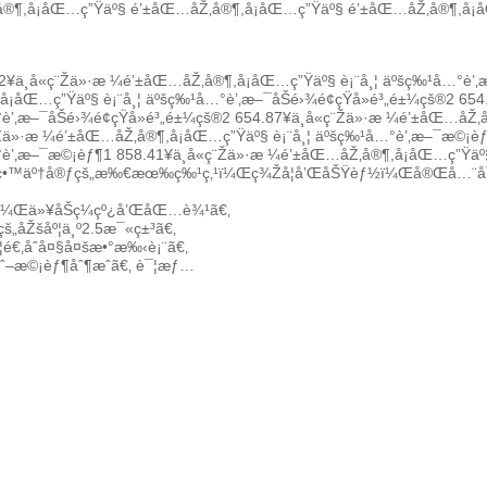
®¶,å¡åŒ…ç”Ÿäº§
é’±åŒ…åŽ‚å®¶,å¡åŒ…ç”Ÿäº§
é’±åŒ…åŽ‚å®¶,å¡
2
¥
ä¸å«ç¨Žä»·æ ¼
é’±åŒ…åŽ‚å®¶,å¡åŒ…ç”Ÿäº§
è¡¨å¸¦ äºšç‰¹å…°è’‚
å¡åŒ…ç”Ÿäº§
è¡¨å¸¦ äºšç‰¹å…°è’‚æ–¯åŠé›¾é¢çŸ­å»é³„é±¼çš®
2 654
è’‚æ–¯åŠé›¾é¢çŸ­å»é³„é±¼çš®
2 654.87
¥
ä¸å«ç¨Žä»·æ ¼
é’±åŒ…åŽ‚å
¨Žä»·æ ¼
é’±åŒ…åŽ‚å®¶,å¡åŒ…ç”Ÿäº§
è¡¨å¸¦ äºšç‰¹å…°è’‚æ–¯æ©¡è
°è’‚æ–¯æ©¡èƒ¶
1 858.41
¥
ä¸å«ç¨Žä»·æ ¼
é’±åŒ…åŽ‚å®¶,å¡åŒ…ç”Ÿäº
¿ç•™äº†å®ƒçš„æ‰€æœ‰ç‰¹ç‚¹ï¼Œç¾Žå­¦å’ŒåŠŸèƒ½ï¼Œå®Œå…¨å¯
¡ï¼Œä»¥åŠç¼çº¿å’ŒåŒ…è¾¹ã€‚
çš„åŽšåº¦ä¸º2.5æ¯«ç±³ã€‚
€‚åˆå¤§å¤šæ•°æ‰‹è¡¨ã€‚
ˆ–æ©¡èƒ¶åˆ¶æˆã€‚ è¯¦æƒ…