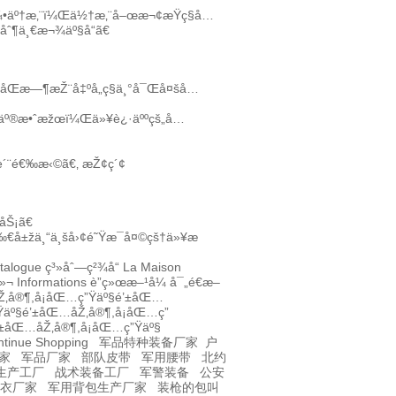
¸å¼•äº†æ‚¨ï¼Œä½†æ‚¨å–œæ¬¢æŸç§å…
åˆ¶ä¸€æ¬¾äº§å“ã€
¼ŒåŒæ—¶æŽ¨å‡ºå„ç§ä¸°å¯Œå¤šå…
Žäº®æ•ˆæžœï¼Œä»¥è¿·äººçš„å…
è´¨é€‰æ‹©ã€‚
æŽ¢ç´¢
åŠ¡ã€
‰€å±žä¸“ä¸šå›¢é˜Ÿæ¯å¤©çš†ä»¥æ
talogue
ç³»åˆ—ç²¾å“
La Maison
»¬
Informations
è”ç»œæ–¹å¼
å¯„é€æ–
‚å®¶,å¡åŒ…ç”Ÿäº§
é’±åŒ…
Ÿäº§
é’±åŒ…åŽ‚å®¶,å¡åŒ…ç”
’±åŒ…åŽ‚å®¶,å¡åŒ…ç”Ÿäº§
ntinue Shopping
军品特种装备厂家
户
家
军品厂家
部队皮带
军用腰带
北约
生产工厂
战术装备工厂
军警装备
公安
衣厂家
军用背包生产厂家
装枪的包叫