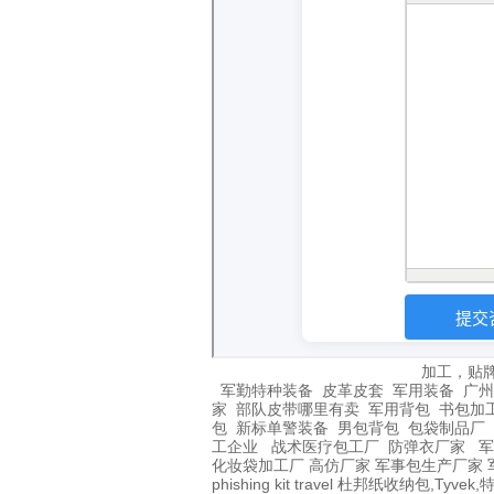
加工，贴
军勤特种装备
皮革皮套
军用装备
广州
家
部队皮带哪里有卖
军用背包
书包加
包
新标单警装备
男包背包
包袋制品厂
工企业
战术医疗包工厂
防弹衣厂家
军
化妆袋加工厂
高仿厂家
军事包生产厂家
phishing kit
travel
杜邦纸收纳包,Tyvek,