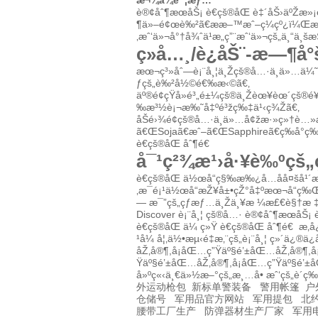
æ¬¾å¼è¯¦æƒ…
è®¢åˆ¶æœåŠ¡ è€çš®åŒ è‡´åŠ›äºŽæ»¡
¶ä»–é¢œè‰²ã€ææ–™æˆ–ç¼çº¿ï¼Œæˆ
‚æˆ‘ä»¬å°†å¾ˆä¹æ„ç”¨æˆ‘ä»¬çš„ä¸“
ç»å…¸/è¿åŠ¨-æ—¶å°
æœ¬ç³»åˆ—è¡¨å¸¦ä¸Žçš®å…·ä¸ä»…ä¼˜é
ƒçš„è‰²å½©é€‰æ‹©ã€‚
äº®é¢çŸ­å»é³„é±¼çš®ä¸Žèœ¥èœ´çš
‰æ³½è¡¬æ‰˜å‡ºé³žç‰‡ä¹‹ç¾Žã€‚
åŠé›¾é¢çš®å…·ä¸ä»…å¢žæ·»ç»†è…»æ
ã€ŒSojaã€æˆ–ã€ŒSapphireã€ç­‰å°ç
è€çš®åŒ åˆ¶é€
å¯¹ç²¾æ¹›å·¥è‰ºçš
è€çš®åŒ ä½œå“ç§‰æ‰¿å…­åå¤šå¹´æ
‚æ¯é¡¹ä½œå“æŽ¥å±•çŽ°å‡ºæœ¬å“ç‰
— æ¯”çš„çƒ­æƒ…ä¸Žä¸¥æ ¼æ£€è§†æ ‡å‡†
Discover
è¡¨å¸¦
çš®å…·
è®¢åˆ¶æœåŠ¡
è€çš®åŒ ä¼ ç»Ÿ
è€çš®åŒ åˆ¶é€
æ‚
¹å¼
å¦‚ä½•æµ‹é‡æ‚¨çš„è¡¨å¸¦
ç»´ä¿®ä¿
åŽ‚å®¶,å¡åŒ…ç”Ÿäº§
é’±åŒ…åŽ‚å®¶,å
Ÿäº§
é’±åŒ…åŽ‚å®¶,å¡åŒ…ç”Ÿäº§
é’±
å»ºç«‹ä¸€ä»½æ–°çš„æ¸…å•
æˆ‘çš„è´­ç
外运动枪包
新标单警装备
警用帐篷
户
仓储号
军用品官方网站
军用提包
北
腰带工厂生产
防弹器材生产厂家
军用