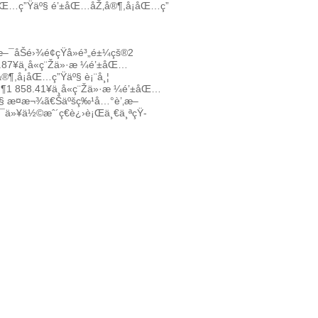
åŒ…ç”Ÿäº§
é’±åŒ…åŽ‚å®¶,å¡åŒ…ç”
æ–¯åŠé›¾é¢çŸ­å»é³„é±¼çš®
2
.87
¥
ä¸å«ç¨Žä»·æ ¼
é’±åŒ…
®¶,å¡åŒ…ç”Ÿäº§
è¡¨å¸¦
ƒ¶
1 858.41
¥
ä¸å«ç¨Žä»·æ ¼
é’±åŒ…
§
æ­¤æ¬¾ã€Šäºšç‰¹å…°è’‚æ–
ä»¥ä½©æˆ´ç€è¿›è¡Œä¸€ä¸ªçŸ­