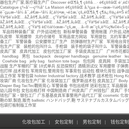
器包生产厂家,医疗箱生产厂
Discover
éŒ¶å¸¶
çš®å…·
è€çš®åŒ è¨‚è
Catalogue
ç³»åˆ—ç²¾å“
La Maison
è€çš®åŒ å‚³çµ±
é—œæ–¼è€çš
è¯çµ¡æ–¹å¼
å¯„é€æ–¹å¼
å¦‚ä½•æ¸¬é‡æ‚¨çš„éŒ¶å¸¶
ç¶­ä¿®ä¿é¤Š
é
Ÿäº§
é’±åŒ…åŽ‚å®¶,å¡åŒ…ç”Ÿäº§
é’±åŒ…åŽ‚å®¶,å¡åŒ…ç”Ÿäº§
é’±
åŽ‚å®¶,å¡åŒ…ç”Ÿäº§
é’±åŒ…åŽ‚å®¶,å¡åŒ…ç”Ÿäº§
é’±åŒ…åŽ‚å®¶,å
åŽ‚å®¶,å¡åŒ…ç”Ÿäº§
è£½ä½œæ–°çš„æ¸…å–®
æˆ‘çš„è³¼ç‰©è»Š
ç
军品特种装备厂家
户外运动枪包
新标单警装备
警用帐篷
户外运,动
队皮带
军用腰带
北约仓储号
军用品官方网站
军用提包
北约军事
备工厂
军警装备
公安腰带工厂生产
防弹器材生产厂家
军用电台背
包生产厂家
装枪的包叫什么
手枪袋
装手枪的袋子叫什么
军警装备
皮具厂家
皮具代加工
皮包代加工厂家
手袋皮具加工厂
广州市花都
handbag
男包
backpack
designer handbags
genuine leather
le
Cowhide bag
jelly bag
fashion tote bags
包包网
皮具网
手袋加
战服
生产军帽的厂家
18式单兵
反恐探照灯
酒精测试仪
军用腰带
子弹携
包打样
战术背包
军用背包,警用背包
军事背包
运动包
模块化背包
战争战
品工作室
军警包袋
holster Industrial factory
战术教学
战术枪包 Hong K
妆袋厂商
化妆包生产厂家
化妆袋加工厂
俄罗斯战术包
皮具加工厂
Body 
Diaper Bag
TacTec戰術背心
军警装备
书包出纸样
迷彩包加工
军品服装
幼儿园书包
女包出格打样
中国制造商
广州皮具厂
广州钱包厂
皮具厂
手
钱包厂家，银包工厂
广东基基皮具军事警用产品代工厂家
cosmetic 
鞄の卸,製造,販売
ballistic
ハンドバッグ,鞄
サステナブルカスタムバッグ
包袋打板制版工作室
化妆包加工
|
女包定制
|
男包定制
|
钱包定制