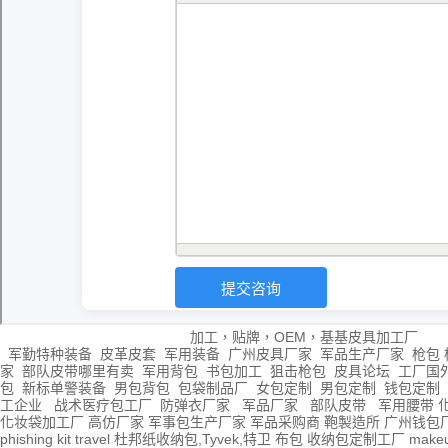
加工，贴牌，OEM，基基皮具加工厂
军勤特种装备
皮革皮套
军用装备
广州皮具厂家
军品生产厂家
枪包 
家
部队皮带哪里有卖
军用背包
书包加工
狙击枪包
皮具论坛
工厂国
包
新标单警装备
男包背包
包袋制品厂
女包定制
男包定制
钱包定制
工企业
战术医疗包工厂
防弹衣厂家
军品厂家
部队皮带
军用腰带
化妆袋加工厂
高仿厂家
军事包生产厂家
军品采购商
鞄製造所
广州钱包
phishing kit
travel
杜邦纸收纳包,Tyvek,特卫
布包
收纳包定制工厂
make