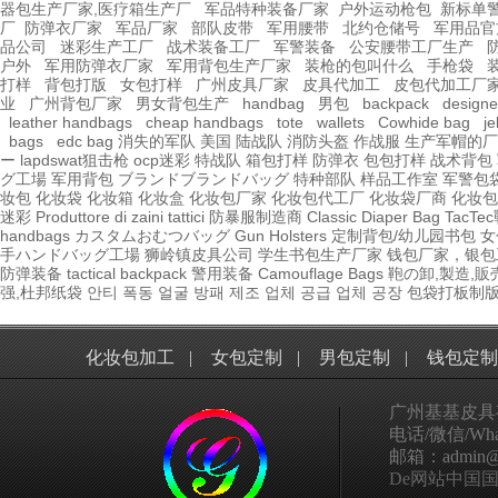
器包生产厂家,医疗箱生产厂
军品特种装备厂家
户外运动枪包
新标单
厂
防弹衣厂家
军品厂家
部队皮带
军用腰带
北约仓储号
军用品官
品公司
迷彩生产工厂
战术装备工厂
军警装备
公安腰带工厂生产
户外
军用防弹衣厂家
军用背包生产厂家
装枪的包叫什么
手枪袋
打样
背包打版
女包打样
广州皮具厂家
皮具代加工
皮包代加工厂
业
广州背包厂家
男女背包生产
handbag
男包
backpack
design
leather handbags
cheap handbags
tote
wallets
Cowhide bag
je
bags
edc bag
消失的军队
美国 陆战队
消防头盔
作战服
生产军帽的厂
ー
lapdswat狙击枪
ocp迷彩
特战队
箱包打样
防弹衣
包包打样
战术背包
グ工場
军用背包
ブランドブランドバッグ
特种部队
样品工作室
军警包
妆包
化妆袋
化妆箱
化妆盒
化妆包厂家
化妆包代工厂
化妆袋厂商
化妆包
迷彩
Produttore di zaini tattici
防暴服制造商
Classic Diaper Bag
TacT
handbags
カスタムおむつバッグ
Gun Holsters
定制背包/幼儿园书包
女
手ハンドバッグ工場
狮岭镇皮具公司
学生书包生产厂家
钱包厂家，银包
防弹装备
tactical
backpack
警用装备
Camouflage Bags
鞄の卸,製造,販
强,杜邦纸袋
안티 폭동 얼굴 방패 제조 업체 공급 업체 공장
包袋打板制
化妆包加工
|
女包定制
|
男包定制
|
钱包定制
广州基基皮具
电话/微信/What
邮箱：admin@ggp
De网站中国国家