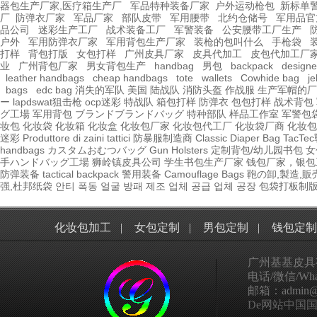
器包生产厂家,医疗箱生产厂
军品特种装备厂家
户外运动枪包
新标单
厂
防弹衣厂家
军品厂家
部队皮带
军用腰带
北约仓储号
军用品官
品公司
迷彩生产工厂
战术装备工厂
军警装备
公安腰带工厂生产
户外
军用防弹衣厂家
军用背包生产厂家
装枪的包叫什么
手枪袋
打样
背包打版
女包打样
广州皮具厂家
皮具代加工
皮包代加工厂
业
广州背包厂家
男女背包生产
handbag
男包
backpack
design
leather handbags
cheap handbags
tote
wallets
Cowhide bag
je
bags
edc bag
消失的军队
美国 陆战队
消防头盔
作战服
生产军帽的厂
ー
lapdswat狙击枪
ocp迷彩
特战队
箱包打样
防弹衣
包包打样
战术背包
グ工場
军用背包
ブランドブランドバッグ
特种部队
样品工作室
军警包
妆包
化妆袋
化妆箱
化妆盒
化妆包厂家
化妆包代工厂
化妆袋厂商
化妆包
迷彩
Produttore di zaini tattici
防暴服制造商
Classic Diaper Bag
TacT
handbags
カスタムおむつバッグ
Gun Holsters
定制背包/幼儿园书包
女
手ハンドバッグ工場
狮岭镇皮具公司
学生书包生产厂家
钱包厂家，银包
防弹装备
tactical
backpack
警用装备
Camouflage Bags
鞄の卸,製造,販
强,杜邦纸袋
안티 폭동 얼굴 방패 제조 업체 공급 업체 공장
包袋打板制
化妆包加工
|
女包定制
|
男包定制
|
钱包定制
广州基基皮具
电话/微信/What
邮箱：admin@ggp
De网站中国国家