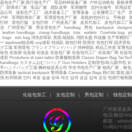
器包生产厂家,医疗箱生产厂
军品特种装备厂家
户外运动枪包
新标单
厂
防弹衣厂家
军品厂家
部队皮带
军用腰带
北约仓储号
军用品官
品公司
迷彩生产工厂
战术装备工厂
军警装备
公安腰带工厂生产
户外
军用防弹衣厂家
军用背包生产厂家
装枪的包叫什么
手枪袋
打样
背包打版
女包打样
广州皮具厂家
皮具代加工
皮包代加工厂
业
广州背包厂家
男女背包生产
handbag
男包
backpack
design
leather handbags
cheap handbags
tote
wallets
Cowhide bag
je
bags
edc bag
消失的军队
美国 陆战队
消防头盔
作战服
生产军帽的厂
ー
lapdswat狙击枪
ocp迷彩
特战队
箱包打样
防弹衣
包包打样
战术背包
グ工場
军用背包
ブランドブランドバッグ
特种部队
样品工作室
军警包
妆包
化妆袋
化妆箱
化妆盒
化妆包厂家
化妆包代工厂
化妆袋厂商
化妆包
迷彩
Produttore di zaini tattici
防暴服制造商
Classic Diaper Bag
TacT
handbags
カスタムおむつバッグ
Gun Holsters
定制背包/幼儿园书包
女
手ハンドバッグ工場
狮岭镇皮具公司
学生书包生产厂家
钱包厂家，银包
防弹装备
tactical
backpack
警用装备
Camouflage Bags
鞄の卸,製造,販
强,杜邦纸袋
안티 폭동 얼굴 방패 제조 업체 공급 업체 공장
包袋打板制
化妆包加工
|
女包定制
|
男包定制
|
钱包定制
广州基基皮具
电话/微信/What
邮箱：admin@ggp
De网站中国国家